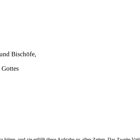
und Bischöfe,
 Gottes
zu hüten, und sie erfüllt diese Aufgabe zu allen Zeiten. Das Zweite V