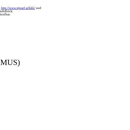
i
http://www.stjosef.at/kkk/
und
indelböck.
brufbar.
SMUS)