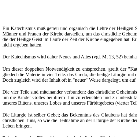
Ein Katechismus muß getreu und organisch die Lehre der Heiligen Sch
Männer und Frauen der Kirche darstellen, um das christliche Geheim
die der Heilige Geist im Laufe der Zeit der Kirche eingegeben hat. E
nicht ergeben hatten.
Der Katechismus wird daher Neues und Altes (vgl. Mt 13, 52) beinhal
Um dieser doppelten Notwendigkeit zu entsprechen, greift der "Kate
gliedert die Materie in vier Teile: das Credo; die heilige Liturgie m
Doch zugleich wird der Inhalt oft in "neuer" Weise dargelegt, um auf
Die vier Teile sind miteinander verbunden: das christliche Geheimnis 
um die Kinder Gottes bei ihrem Tun zu erleuchten und zu unterstütze
unseres Bittens, unseres Lobes und unseres Fürbittgebetes (vierter Teil
Die Liturgie ist selber Gebet; das Bekenntnis des Glaubens hat dah
christlichen Tuns, so wie die Teilnahme an der Liturgie der Kirche de
Leben bringen.