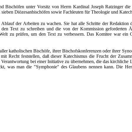
d Bischöfen unter Vorsitz von Herrn Kardinal Joseph Ratzinger die
ieben Diözesanbischöfen sowie Fachleuten für Theologie und Katechese
blauf der Arbeiten zu wachen. Sie hat alle Schritte der Redaktion 
, den Text zu schreiben und die von der Kommission geforderten Ä
Welt zu prüfen, um den Text zu verbessern. Das Komitee war ein Or
er katholischen Bischöfe, ihrer Bischofskonferenzen oder ihrer Synode
it Recht feststellen, daß dieser Katechismus die Frucht der Zusamme
rantwortung bei einer Initiative zu übernehmen, die das kirchliche Leb
ckt, was man die "Symphonie" des Glaubens nennen kann. Die Heraus