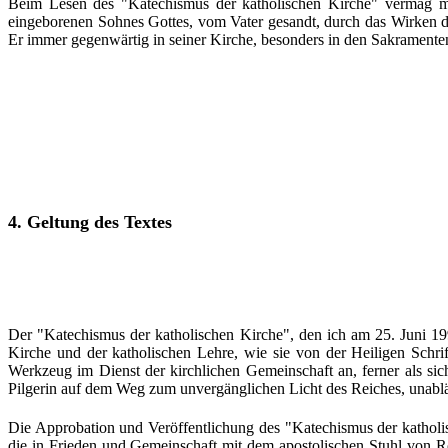
Beim Lesen des "Katechismus der katholischen Kirche" vermag man
eingeborenen Sohnes Gottes, vom Vater gesandt, durch das Wirken d
Er immer gegenwärtig in seiner Kirche, besonders in den Sakramenten.
4. Geltung des Textes
Der "Katechismus der katholischen Kirche", den ich am 25. Juni 19
Kirche und der katholischen Lehre, wie sie von der Heiligen Schrif
Werkzeug im Dienst der kirchlichen Gemeinschaft an, ferner als sic
Pilgerin auf dem Weg zum unvergänglichen Licht des Reiches, unabläs
Die Approbation und Veröffentlichung des "Katechismus der katholisc
die in Frieden und Gemeinschaft mit dem apostolischen Stuhl von Ro