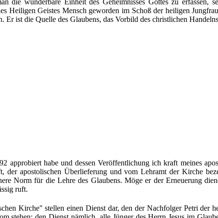
 die wunderbare Einheit des Geheimnisses Gottes zu erfassen, seine
es Heiligen Geistes Mensch geworden im Schoß der heiligen Jungfrau 
 Er ist die Quelle des Glaubens, das Vorbild des christlichen Handeln
92 approbiert habe und dessen Veröffentlichung ich kraft meines apos
t, der apostolischen Überlieferung und vom Lehramt der Kirche bezeu
here Norm für die Lehre des Glaubens. Möge er der Erneuerung dienen
sig ruft.
hen Kirche" stellen einen Dienst dar, den der Nachfolger Petri der h
m stehen: den Dienst nämlich, alle Jünger des Herrn Jesus im Glaube