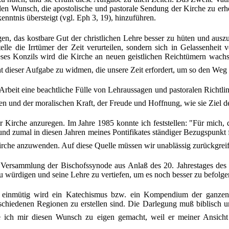
den Wunsch, die apostolische und pastorale Sendung der Kirche zu erhe
ntnis übersteigt (vgl. Eph 3, 19), hinzuführen.
en, das kostbare Gut der christlichen Lehre besser zu hüten und ausz
elle die Irrtümer der Zeit verurteilen, sondern sich in Gelassenhei
ses Konzils wird die Kirche an neuen geistlichen Reichtümern wachs
ht dieser Aufgabe zu widmen, die unsere Zeit erfordert, um so den Weg 
 Arbeit eine beachtliche Fülle von Lehraussagen und pastoralen Richtlin
en und der moralischen Kraft, der Freude und Hoffnung, wie sie Ziel 
 Kirche anzuregen. Im Jahre 1985 konnte ich feststellen: "Für mich,
und zumal in diesen Jahren meines Pontifikates ständiger Bezugspunkt 
irche anzuwenden. Auf diese Quelle müssen wir unablässig zurückgrei
 Versammlung der Bischofssynode aus Anlaß des 20. Jahrestages des 
u würdigen und seine Lehre zu vertiefen, um es noch besser zu befolg
ehr einmütig wird ein Katechismus bzw. ein Kompendium der ganzen 
hiedenen Regionen zu erstellen sind. Die Darlegung muß biblisch und 
ich mir diesen Wunsch zu eigen gemacht, weil er meiner Ansicht 