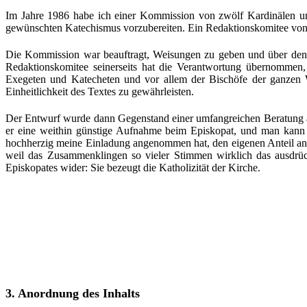
Im Jahre 1986 habe ich einer Kommission von zwölf Kardinälen un
gewünschten Katechismus vorzubereiten. Ein Redaktionskomitee von s
Die Kommission war beauftragt, Weisungen zu geben und über den A
Redaktionskomitee seinerseits hat die Verantwortung übernommen
Exegeten und Katecheten und vor allem der Bischöfe der ganzen 
Einheitlichkeit des Textes zu gewährleisten.
Der Entwurf wurde dann Gegenstand einer umfangreichen Beratung all
er eine weithin günstige Aufnahme beim Episkopat, und man kann m
hochherzig meine Einladung angenommen hat, den eigenen Anteil an Ve
weil das Zusammenklingen so vieler Stimmen wirklich das ausdrü
Episkopates wider: Sie bezeugt die Katholizität der Kirche.
3. Anordnung des Inhalts