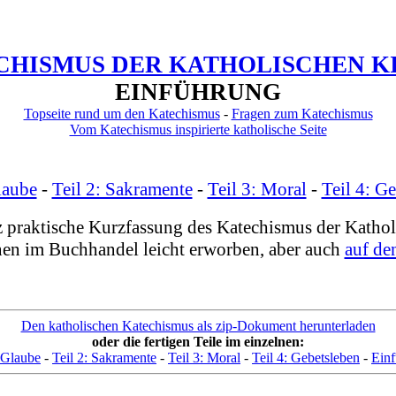
CHISMUS DER KATHOLISCHEN K
EINFÜHRUNG
Topseite rund um den Katechismus
-
Fragen zum Katechismus
Vom Katechismus inspirierte katholische Seite
laube
-
Teil 2: Sakramente
-
Teil 3: Moral
-
Teil 4: G
z praktische Kurzfassung des Katechismus der Kath
nen im Buchhandel leicht erworben, aber auch
auf de
Den katholischen Katechismus als zip-Dokument herunterladen
oder die fertigen Teile im einzelnen:
: Glaube
-
Teil 2: Sakramente
-
Teil 3: Moral
-
Teil 4: Gebetsleben
-
Ein