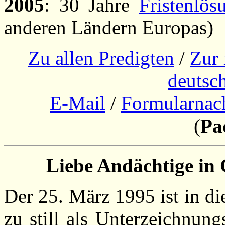
2005
: 30 Jahre
Fristenlös
anderen Ländern Europas)
Zu allen Predigten
/
Zur 
deutsch
E-Mail
/
Formularnach
(
Pa
Liebe Andächtige in 
Der 25. März 1995 ist in di
zu still als Unterzeichnun