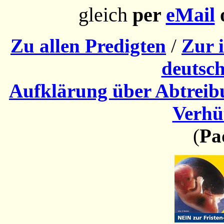
gleich
per
eMail
o
Zu allen Predigten
/
Zur i
deutsch
Aufklärung über Abtrei
Verhü
(
Pa