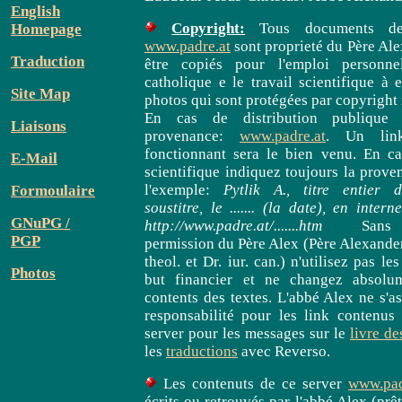
English
Copyright:
Tous documents de
Homepage
www.padre.at
sont proprieté du Père Ale
Traduction
être copiés pour l'emploi personnel,
catholique e le travail scientifique à 
Site Map
photos qui sont protégées par copyright 
En cas de distribution publique 
Liaisons
provenance:
www.padre.at
. Un link
fonctionnant sera le bien venu. En ca
E-Mail
scientifique indiquez toujours la prove
l'exemple:
Pytlik A., titre entier d
Formoulaire
soustitre, le ....... (la date), en inter
GNuPG /
http://www.padre.at/.......htm
Sans e
PGP
permission du Père Alex (Père Alexander
theol. et Dr. iur. can.) n'utilisez pas l
Photos
but financier et ne changez absolu
contents des textes. L'abbé Alex ne s'
responsabilité pour les link contenu
server pour les messages sur le
livre de
les
traductions
avec Reverso.
Les contenuts de ce server
www.pad
écrits ou retrouvés par l'abbé Alex (prê