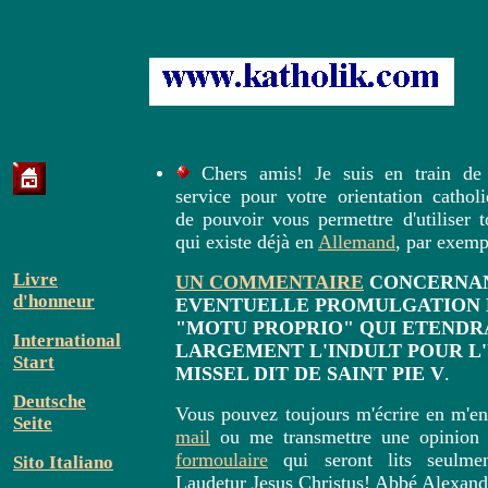
Chers amis! Je suis en train de
service pour votre orientation catholi
de pouvoir vous permettre d'utiliser t
qui existe déjà en
Allemand
, par exemp
Livre
UN COMMENTAIRE
CONCERNA
d'honneur
EVENTUELLE PROMULGATION 
"MOTU PROPRIO" QUI ETENDR
International
LARGEMENT L'INDULT POUR L
Start
MISSEL DIT DE SAINT PIE V
.
Deutsche
Vous pouvez toujours m'écrire en m'
Seite
mail
ou me transmettre une opinion 
formoulaire
qui seront lits seulme
Sito Italiano
Laudetur Jesus Christus! Abbé Alexand