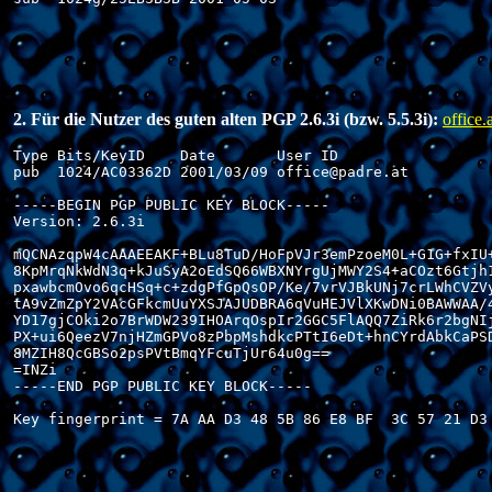
2. Für die Nutzer des guten alten PGP 2.6.3i (bzw. 5.5.3i):
office.
Type Bits/KeyID    Date       User ID

pub  1024/AC03362D 2001/03/09 office@padre.at

-----BEGIN PGP PUBLIC KEY BLOCK-----

Version: 2.6.3i

mQCNAzqpW4cAAAEEAKF+BLu8TuD/HoFpVJr3emPzoeM0L+G1G+fxIU+
8KpMrqNkWdN3q+kJuSyA2oEdSQ66WBXNYrgUjMWY2S4+aCOzt6Gtjh1
pxawbcmOvo6qcHSq+c+zdgPfGpQsOP/Ke/7vrVJBkUNj7crLWhCVZVy
tA9vZmZpY2VAcGFkcmUuYXSJAJUDBRA6qVuHEJVlXKwDNi0BAWWAA/4
YD17gjCOki2o7BrWDW239IHOArqOspIr2GGC5FlAQQ7ZiRk6r2bgNIj
PX+ui6QeezV7njHZmGPVo8zPbpMshdkcPTtI6eDt+hnCYrdAbkCaPSD
8MZIH8QcGBSo2psPVtBmqYFcuTjUr64u0g==

=INZi

-----END PGP PUBLIC KEY BLOCK-----

Key fingerprint = 7A AA D3 48 5B 86 E8 BF  3C 57 21 D3