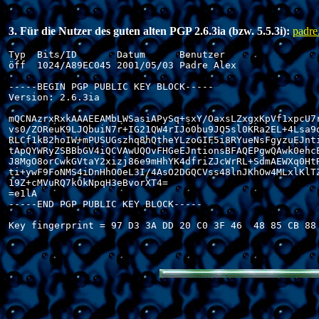
3. Für die Nutzer des guten alten PGP 2.6.3ia (bzw. 5.5.3i):
padre
Typ  Bits/ID       Datum      Benutzer

öff  1024/A89EC045 2001/05/03 Padre Alex

-----BEGIN PGP PUBLIC KEY BLOCK-----

Version: 2.6.3ia

mQCNAzrxRxkAAAEEAMbLWSasiAPySq+sxY/OaxsLZxgxKpVf1xpcU7r
vs0/ZOReuK9LJQbuiN7r+IG21QW4rIJo0bu9JQ5sl0KRa2EL+4Lsa9q
RLCf1kB2hoIW+mPUSUGszhq8hQtheYLzoGIF5i8RYueNsFgyzuEJnti
tApQYWRyZSBBbGV4iQCVAwUQOvFHGeEJntionsBFAQEPgwQAwk0ehcE
J8MgO8orCwkGVtaY2xizj86e9mHhYK4dfriZJcWrRL+SdmAEWXq0HtR
ti+ywF9FoNMS4iDnHhO0eL3I/4AsO2DGQCVss48lnJKhOw4MLxlKlTZ
19Z+cMVuRQ7kOkNpqH3eBvorXT4=

=e1lA

-----END PGP PUBLIC KEY BLOCK-----

Key fingerprint = 97 D3 3A DD 20 C0 3F 46  48 85 CB 88