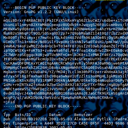
-----BEGIN PGP PUBLIC KEY BLOCK-----

Version: GnuPG v1.2.2 (GNU/Linux)

mQGiBDrxrF4RBACBEtjPkICPzX5kRxHYq56ZCbuCWZ/s6dbe+x1TcHN
UsunLUl1nmyn82XtWM88Cpexpz8UQdk9tnJwqygS26F0iGimHbvv/lS
ME8WXw5ydQ8rgLiCbjV+LbnZoSkHXB3vZONHe6qejuAhzY6rHZOWDeh
Nu6B2o5N6qPJt9QQ/S0Sxq0D/2p7+7Q9pbMaa0Z1I4t0QJ7ibZ2xdXM
Mx809Tjfh2imyxjY7mwtciFGLkdtn4UJVdfh963A3Oe8SjOgSRcMOgB
UIHOvT7n13+n8O+/Nd01SlY1vpUHz1bthNIv5a0T4sH1/pmChW//pDa
y4W6A/94oFiwMQZ2de8+bCb+f034FF07JGsI201OwbJGBenZQlrT9lD
ipYQCWtEKy+FoKTG3+zvmvw9a6fdl/R+Vfoa14XuOrwIZN+EOak0cvQ
JC7WUrzoSEggqckU6jwUTUxNMfnCenlbJK8+iIzPNKIY46Yzi7QqQWx
IFB5dGxpayAoUGFkcmUpIDxvZmZpY2VAcGFkcmUuYXQ+iFcEExECABc
CwcKAwQDFQMCAxYCAQIXgAAKCRCWhgnyvRly5hRFAJ0aRNGjwe6PtAK
U0MpHgCfenRxhZ3C26HjD8oksXNgpHWHhYC5AQ0EOvGsahAEAN3sJgZ
HqDan++QNIF/cUuDaP4/YZ/fKD4j7Lcl3m30hPTcze+rAhHxAk3ajRl
ef/yx5F16g3fmxhaH3Ibc9BqaSwNaV1UfzZlti3o0MgHLIgkMiU51lT
PNInKxEKSvXd0gfV31R9MfJ06kNjAAMGA/0SkefOQ4mNuqbarD6Py7m
24Mc+rHZRTkaZfsHeArAZbe1h0tBX92lB7IQzFTXrfMAr/ngBUpfgAK
mNRCtaeeWS5ZfhWFDqj23vV5HoiTyPELDAGC58fDyuEO+j7yQtRXAbA
6vdHibgvcJ4xN4hGBBgRAgAGBQI68axqAAoJEJaGCfK9GXLmSEgAn1K
osgPJ/ql/aUK5ObUAJ9eVzdrcTQew6wh6MzKi9WHo8CXHA==

=jFid

-----END PGP PUBLIC KEY BLOCK-----

Typ  Bits/ID        Datum      Benutzer

pub  1024D/BD1972E6 2001-05-03 Alexander Pytlik (Padre)
Key fingerprint = A44F 3D23 27CD CA5E 0F5F  44D3 9686 0
sub  1024g/25EB3B3B 2001-05-03