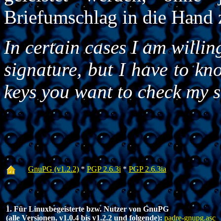
Briefumschlag in die Hand
In certain cases I am willin
signature, but I have to kn
keys you want to check my s
GnuPG (v1.2.2)
*
PGP 2.6.3i
*
PGP 2.6.3ia
1. Für Linuxbegeisterte bzw. Nutzer von GnuPG
(alle Versionen, v1.0.4 bis v1.2.2 und folgende):
padre-gnupg.asc