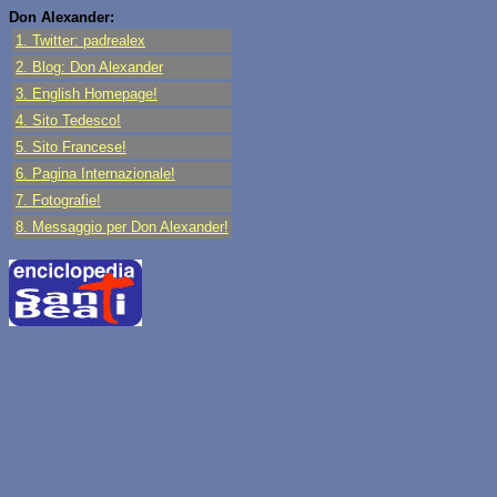
Don Alexander:
1. Twitter: padrealex
2. Blog: Don Alexander
3. English Homepage!
4. Sito Tedesco!
5. Sito Francese!
6. Pagina Internazionale!
7. Fotografie!
8. Messaggio per Don Alexander!